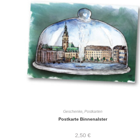
Geschenke
,
Postkarten
Postkarte Binnenalster
2,50
€