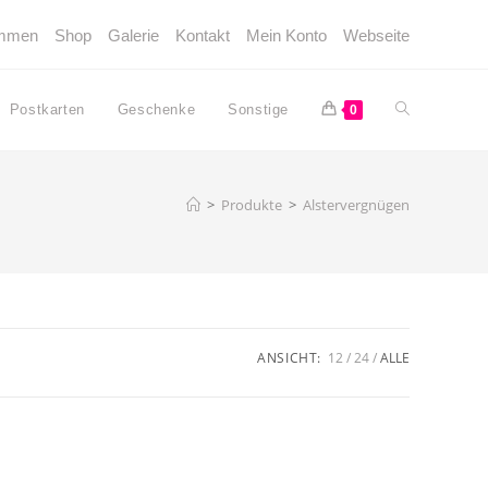
ommen
Shop
Galerie
Kontakt
Mein Konto
Webseite
Website-
Postkarten
Geschenke
Sonstige
0
Suche
>
Produkte
>
Alstervergnügen
umschalten
ANSICHT:
12
24
ALLE