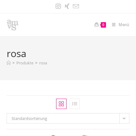
Zum
Inhalt
springen
Menü
0
rosa
>
Produkte
>
rosa
Standardsortierung