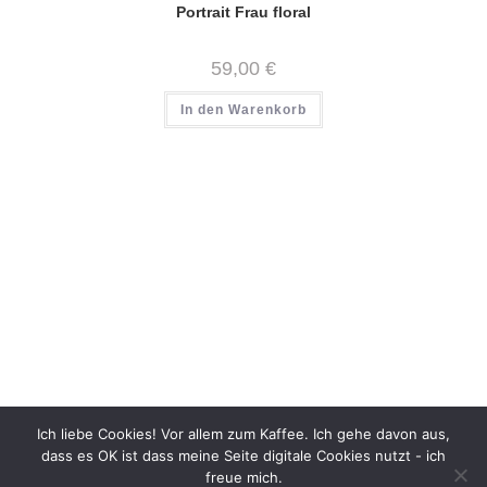
Portrait Frau floral
59,00
€
In den Warenkorb
Ich liebe Cookies! Vor allem zum Kaffee. Ich gehe davon aus,
dass es OK ist dass meine Seite digitale Cookies nutzt - ich
freue mich.
Impressum
Datenschutz
AGB
Widerruf