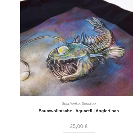
Geschenke
,
Sonstige
Baumwolltasche | Aquarell | Anglerfisch
25,00
€