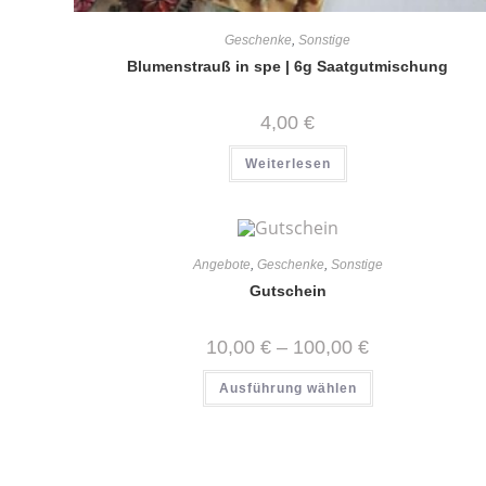
Geschenke
,
Sonstige
Blumenstrauß in spe | 6g Saatgutmischung
4,00
€
Weiterlesen
Angebote
,
Geschenke
,
Sonstige
Gutschein
Preisspanne:
10,00
€
–
100,00
€
10,00 €
bis
Dieses
Ausführung wählen
100,00 €
Produkt
weist
mehrere
Varianten
auf.
Die
Optionen