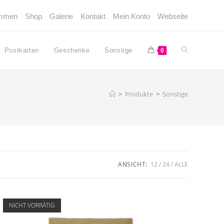
ommen
Shop
Galerie
Kontakt
Mein Konto
Webseite
Website-
Postkarten
Geschenke
Sonstige
0
Suche
>
Produkte
>
Sonstige
umschalten
ANSICHT:
12
24
ALLE
NICHT VORRÄTIG