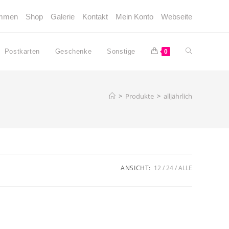
ommen
Shop
Galerie
Kontakt
Mein Konto
Webseite
Website-
Postkarten
Geschenke
Sonstige
0
Suche
>
Produkte
>
alljährlich
umschalten
ANSICHT:
12
24
ALLE