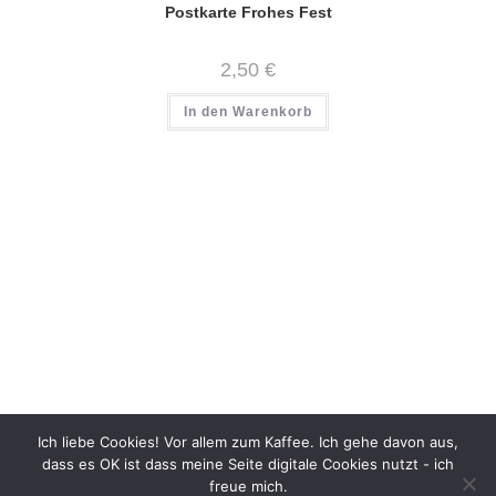
Postkarte Frohes Fest
2,50
€
In den Warenkorb
Ich liebe Cookies! Vor allem zum Kaffee. Ich gehe davon aus,
dass es OK ist dass meine Seite digitale Cookies nutzt - ich
freue mich.
Impressum
Datenschutz
AGB
Widerruf