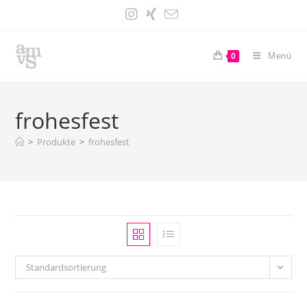
Zum
Inhalt
springen
Menü
0
frohesfest
>
Produkte
>
frohesfest
Standardsortierung