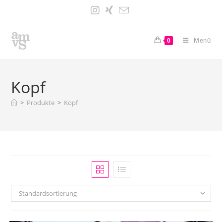
Zum
Inhalt
springen
Menü
0
Kopf
>
Produkte
>
Kopf
Standardsortierung