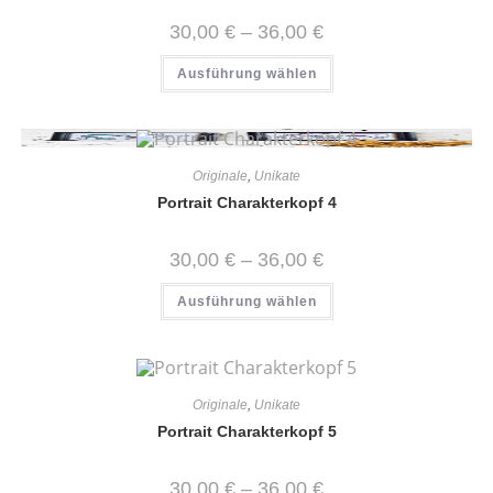
Produktseite
gewählt
Preisspanne:
30,00
€
–
36,00
€
werden
30,00 €
bis
Dieses
Ausführung wählen
36,00 €
Produkt
weist
mehrere
Varianten
auf.
Die
Optionen
Originale
,
Unikate
können
auf
Portrait Charakterkopf 4
der
Produktseite
gewählt
Preisspanne:
30,00
€
–
36,00
€
werden
30,00 €
bis
Dieses
Ausführung wählen
36,00 €
Produkt
weist
mehrere
Varianten
auf.
Die
Optionen
Originale
,
Unikate
können
auf
Portrait Charakterkopf 5
der
Produktseite
gewählt
Preisspanne:
30,00
€
–
36,00
€
werden