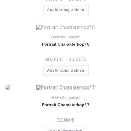
30,00 €
bis
Dieses
Ausführung wählen
36,00 €
Produkt
weist
mehrere
Varianten
auf.
Die
Optionen
Originale
,
Unikate
können
auf
Portrait Charakterkopf 6
der
Produktseite
gewählt
Preisspanne:
30,00
€
–
36,00
€
werden
30,00 €
bis
Dieses
Ausführung wählen
36,00 €
Produkt
weist
mehrere
Varianten
auf.
Die
Optionen
Originale
,
Unikate
können
auf
Portrait Charakterkopf 7
der
Produktseite
gewählt
30,00
€
werden