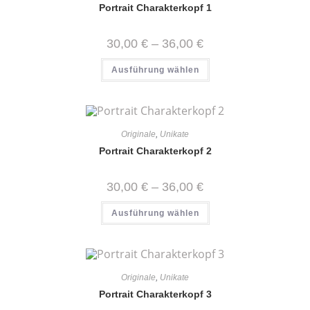
Portrait Charakterkopf 1
Preisspanne:
30,00
€
–
36,00
€
30,00 €
bis
Dieses
Ausführung wählen
36,00 €
Produkt
weist
mehrere
Varianten
auf.
Die
Optionen
Originale
,
Unikate
können
auf
Portrait Charakterkopf 2
der
Produktseite
gewählt
Preisspanne:
30,00
€
–
36,00
€
werden
30,00 €
bis
Dieses
Ausführung wählen
36,00 €
Produkt
weist
mehrere
Varianten
auf.
Die
Optionen
Originale
,
Unikate
können
auf
Portrait Charakterkopf 3
der