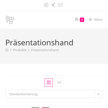
Zum
Inhalt
springen
Menü
0
Präsentationshand
>
Produkte
>
Präsentationshand
Standardsortierung