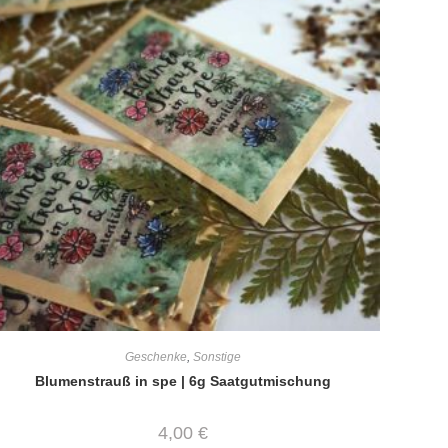
Geschenke
,
Sonstige
Blumenstrauß in spe | 6g Saatgutmischung
4,00
€