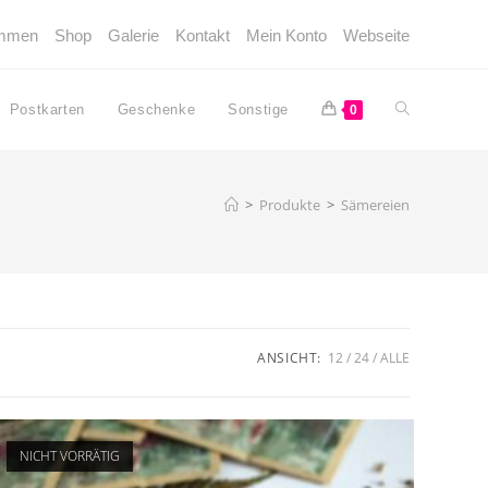
ommen
Shop
Galerie
Kontakt
Mein Konto
Webseite
Website-
Postkarten
Geschenke
Sonstige
0
Suche
>
Produkte
>
Sämereien
umschalten
ANSICHT:
12
24
ALLE
NICHT VORRÄTIG