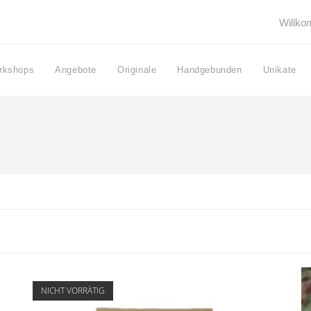
Willk
rkshops
Angebote
Originale
Handgebunden
Unikate
NICHT VORRÄTIG