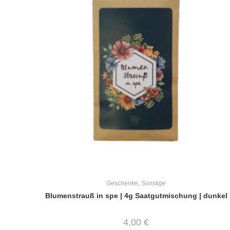
Geschenke
,
Sonstige
Blumenstrauß in spe | 4g Saatgutmischung | dunkel
4,00
€