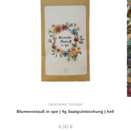
Geschenke
,
Sonstige
Blumenstrauß in spe | 4g Saatgutmischung | hell
4,00
€