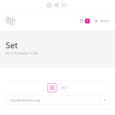
Zum
Inhalt
springen
Menü
0
Set
>
Produkte
>
Set
Standardsortierung