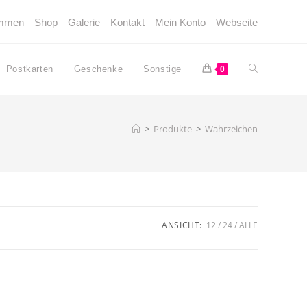
ommen
Shop
Galerie
Kontakt
Mein Konto
Webseite
Website-
Postkarten
Geschenke
Sonstige
0
Suche
>
Produkte
>
Wahrzeichen
umschalten
ANSICHT:
12
24
ALLE