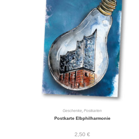
Geschenke
,
Postkarten
Postkarte Elbphilharmonie
2,50
€