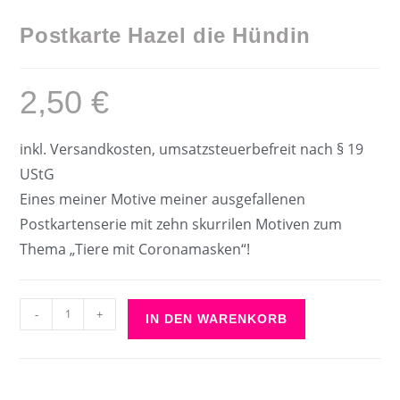
Postkarte Hazel die Hündin
2,50
€
inkl. Versandkosten, umsatzsteuerbefreit nach § 19
UStG
Eines meiner Motive meiner ausgefallenen
Postkartenserie mit zehn skurrilen Motiven zum
Thema „Tiere mit Coronamasken“!
Postkarte
-
+
IN DEN WARENKORB
Hazel
die
Hündin
Menge