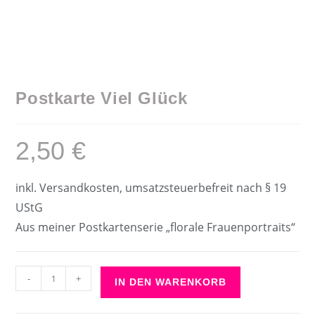
Postkarte Viel Glück
2,50
€
inkl. Versandkosten, umsatzsteuerbefreit nach § 19
UStG
Aus meiner Postkartenserie „florale Frauenportraits“
Postkarte
-
+
IN DEN WARENKORB
Viel
Glück