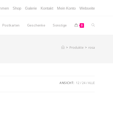
ommen
Shop
Galerie
Kontakt
Mein Konto
Webseite
Website-
Postkarten
Geschenke
Sonstige
0
Suche
>
Produkte
>
rosa
umschalten
ANSICHT:
12
24
ALLE